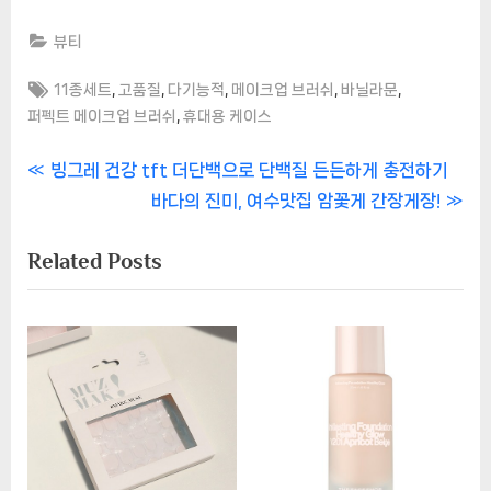
뷰티
Tags:
,
,
,
,
,
11종세트
고품질
다기능적
메이크업 브러쉬
바닐라문
,
퍼펙트 메이크업 브러쉬
휴대용 케이스
글
P
빙그레 건강 tft 더단백으로 단백질 든든하게 충전하기
r
N
바다의 진미, 여수맛집 암꽃게 간장게장!
내
e
e
Related Posts
비
v
x
i
t
게
o
P
이
u
o
s
s
션
P
t
o
:
s