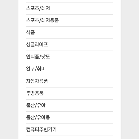
스포츠/레저
스포츠/레저용품
식품
싱글라이프
연식품/낫또
완구/취미
자동차용품
주방용품
출산/유아
출산/유아동
컴퓨터주변기기