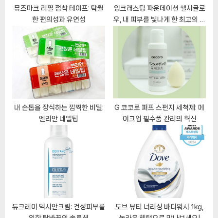
t
뮤즈마크 리필 점착 테이프: 탁월
잉크래스팅 파운데이션 헬시글로
한 편의성과 유연성
우, 내 피부를 빛나게 한 최고의 선
:
택!
내 손톱을 장식하는 깜찍한 비밀:
G 코코로 퍼프 스펀지 세척제: 메
엔리안 네일팁
이크업 필수품 관리의 혁신
듀크레이 덱시안크림: 건성피부를
도브 뷰티 너리싱 바디워시 1kg,
위한 탈바꿈의 솔루션
놀라운 혜택으로 만나보세요!