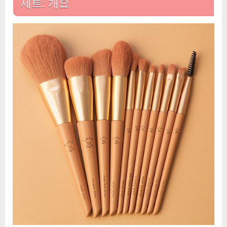
세트: 개요
크
업
브
러
쉬
11
종
세
트
에