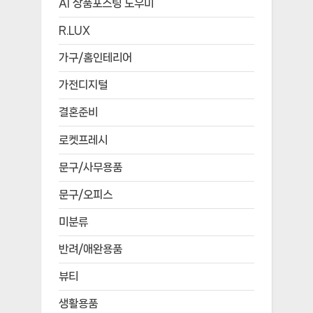
AI 상품포스팅 도우미
R.LUX
가구/홈인테리어
가전디지털
결혼준비
로켓프레시
문구/사무용품
문구/오피스
미분류
반려/애완용품
뷰티
생활용품