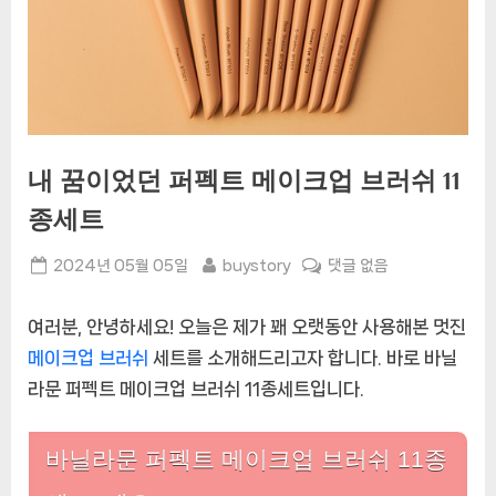
내 꿈이었던 퍼펙트 메이크업 브러쉬 11
종세트
Posted
By
내
2024년 05월 05일
buystory
댓글 없음
on
꿈
이
여러분, 안녕하세요! 오늘은 제가 꽤 오랫동안 사용해본 멋진
었
메이크업 브러쉬
세트를 소개해드리고자 합니다. 바로 바닐
던
라문 퍼펙트 메이크업 브러쉬 11종세트입니다.
퍼
펙
트
바닐라문 퍼펙트 메이크업 브러쉬 11종
메
이