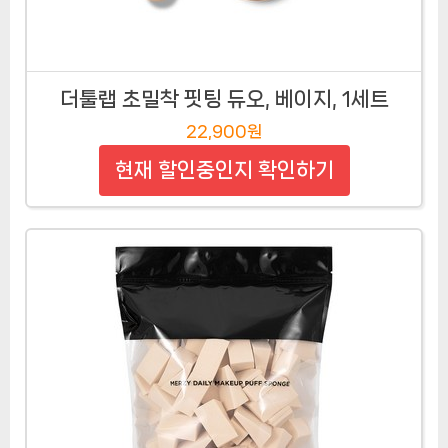
더툴랩 초밀착 핏팅 듀오, 베이지, 1세트
22,900원
현재 할인중인지 확인하기