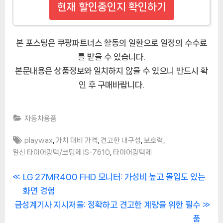
현재 할인중인지 확인하기
본 포스팅은 쿠팡파트너스 활동의 일환으로 일정의 수수료
를 받을 수 있습니다.
본문내용은 상품정보와 일치하지 않을 수 있으니 반드시 확
인 후 구매바랍니다.
자동차용품
Tags:
,
,
,
,
playwax
가치 대비 가격
견고한 내구성
보호력
,
일신 타이어광택/코팅제 IS-7610
타이어광택제
글
P
LG 27MR400 FHD 모니터: 가성비 높고 몰입도 있는
r
화면 경험
내
N
e
금성계기사 지시저울: 정확하고 견고한 계량을 위한 필수
비
e
v
품