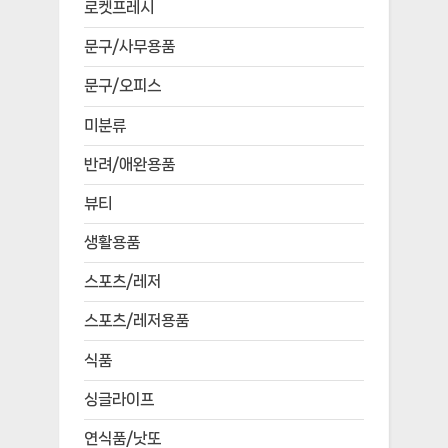
로켓프레시
문구/사무용품
문구/오피스
미분류
반려/애완용품
뷰티
생활용품
스포츠/레저
스포츠/레저용품
식품
싱글라이프
연식품/낫또