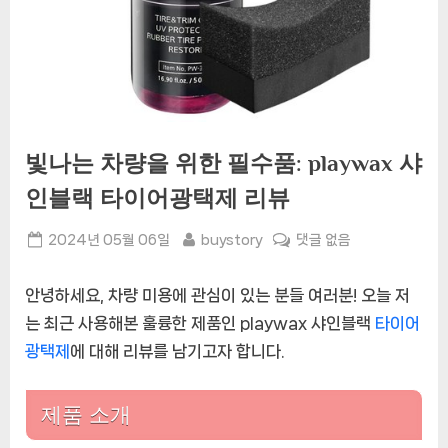
빛나는 차량을 위한 필수품: playwax 샤
인블랙 타이어광택제 리뷰
Posted
By
빛
2024년 05월 06일
buystory
댓글 없음
on
나
는
안녕하세요, 차량 미용에 관심이 있는 분들 여러분! 오늘 저
차
는 최근 사용해본 훌륭한 제품인 playwax 샤인블랙
타이어
량
광택제
에 대해 리뷰를 남기고자 합니다.
을
위
한
제품 소개
필
수