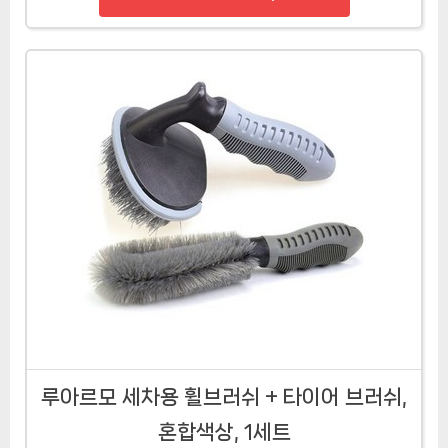
루아르모 세차용 휠브러쉬 + 타이어 브러쉬,
혼합색상, 1세트