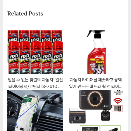
x
i
게
Related Posts
t
o
이
P
u
o
s
션
s
P
t
o
:
s
t
:
믿을 수 없는 빛깔의 자동차! 일신
자동차 타이어를 깨끗하고 광택
타이어광택/코팅제 IS-7610 후
있게 만드는 마프라 휠 앤 타이어
기
클리너