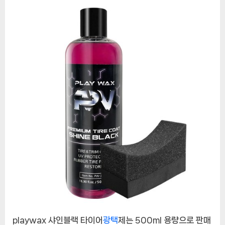
품:
playwax
샤
인
블
랙
타
이
어
광
택
제
리
뷰
에
playwax 샤인블랙 타이어
광택
제는 500ml 용량으로 판매