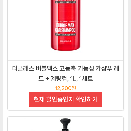
더클래스 버블맥스 고농축 기능성 카샴푸 레
드 + 계량컵, 1L, 1세트
12,200원
현재 할인중인지 확인하기