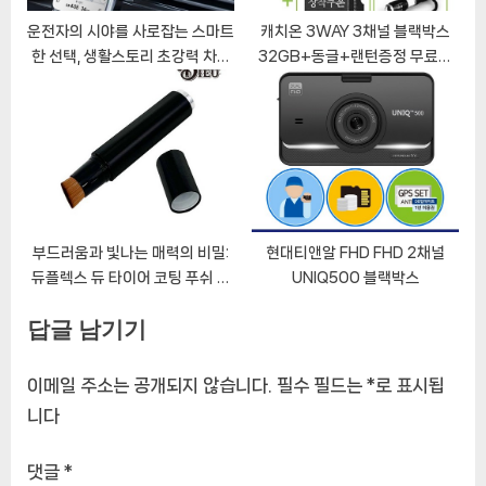
운전자의 시야를 사로잡는 스마트
캐치온 3WAY 3채널 블랙박스
한 선택, 생활스토리 초강력 차량
32GB+동글+랜턴증정 무료장
용 핸드폰 대시보드 거치대
착
부드러움과 빛나는 매력의 비밀:
현대티앤알 FHD FHD 2채널
듀플렉스 듀 타이어 코팅 푸쉬 브
UNIQ500 블랙박스
러쉬 드레싱 미세모
답글 남기기
이메일 주소는 공개되지 않습니다.
필수 필드는
*
로 표시됩
니다
댓글
*