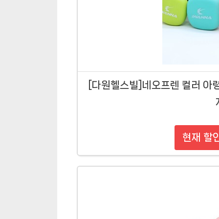
[다원헬스빌]네오프렌 컬러 아령 0
현재 할