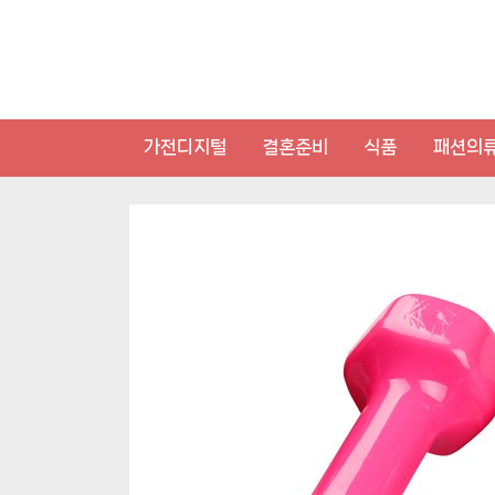
Skip
to
content
가전디지털
결혼준비
식품
패션의