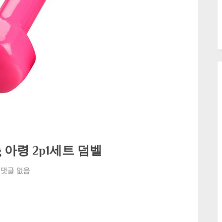
g 아령 2p1세트 덤벨
홈
댓글 없음
운
동
에
완