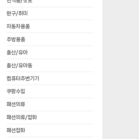
연식품/낫또
완구/취미
자동차용품
주방용품
출산/유아
출산/유아동
컴퓨터주변기기
쿠팡수입
패션의류
패션의류/잡화
패션잡화