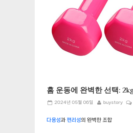
홈 운동에 완벽한 선택: 2k
Posted
By
2024년 05월 06일
buystory
on
다용성
과
편리성
의 완벽한 조합