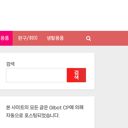
저용품
완구/취미
생활용품
Toggle
search
form
검색
검
색
본 사이트의 모든 글은
Glbot CP
에 의해
자동으로 포스팅되었습니다.