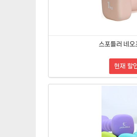
스포틀러 네오프
현재 할