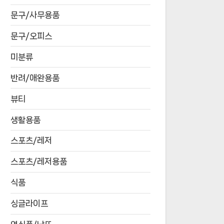
문구/사무용품
문구/오피스
미분류
반려/애완용품
뷰티
생활용품
스포츠/레저
스포츠/레저용품
식품
싱글라이프