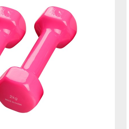
벽
한
선
택:
2kg
아
령
2p1
세
트
덤
벨
에