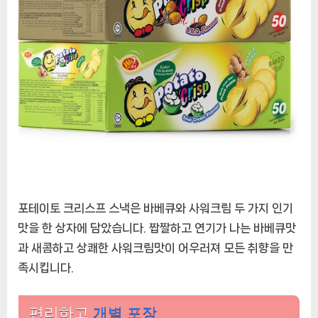
테
이
토
크
리
스
프
스
낵
바
베
큐
포테이토 크리스프 스낵은 바베큐와 사워크림 두 가지 인기
&
사
맛을 한 상자에 담았습니다. 짭짤하고 연기가 나는 바베큐맛
워
과 새콤하고 상쾌한 사워크림맛이 어우러져 모든 취향을 만
크
족시킵니다.
림
맛
에
편리하고
개별 포장