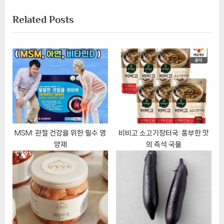
내
e
e
Related Posts
비
x
v
t
i
게
P
o
이
o
u
s
s
션
t
P
:
o
s
t
MSM: 관절 건강을 위한 필수 영
비비고 소고기장터국: 풍부한 맛
양제
의 즉석 국물
: