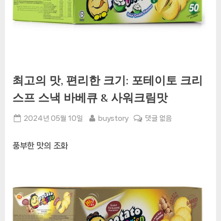
최고의 맛, 편리한 크기: 포테이토 크리
스프 스낵 바베큐 & 사워크림맛
Posted
By
최
2024년 05월 10일
buystory
댓글 없음
on
고
의
풍부한 맛의 조화
맛,
편
리
한
크
기:
포