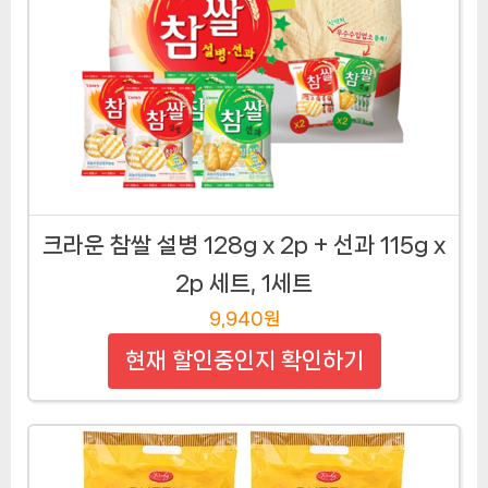
크라운 참쌀 설병 128g x 2p + 선과 115g x
2p 세트, 1세트
9,940원
현재 할인중인지 확인하기