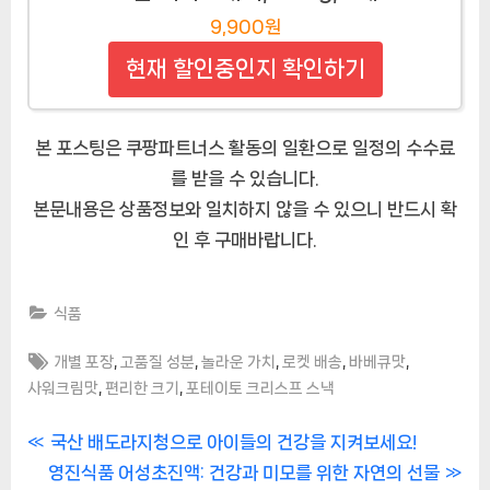
9,900원
현재 할인중인지 확인하기
본 포스팅은 쿠팡파트너스 활동의 일환으로 일정의 수수료
를 받을 수 있습니다.
본문내용은 상품정보와 일치하지 않을 수 있으니 반드시 확
인 후 구매바랍니다.
식품
Tags:
,
,
,
,
,
개별 포장
고품질 성분
놀라운 가치
로켓 배송
바베큐맛
,
,
사워크림맛
편리한 크기
포테이토 크리스프 스낵
글
P
국산 배도라지청으로 아이들의 건강을 지켜보세요!
N
r
영진식품 어성초진액: 건강과 미모를 위한 자연의 선물