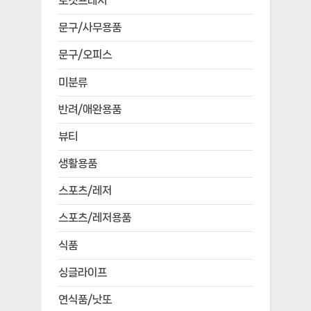
로켓프레시
문구/사무용품
문구/오피스
미분류
반려/애완용품
뷰티
생활용품
스포츠/레저
스포츠/레저용품
식품
싱글라이프
연식품/낫또