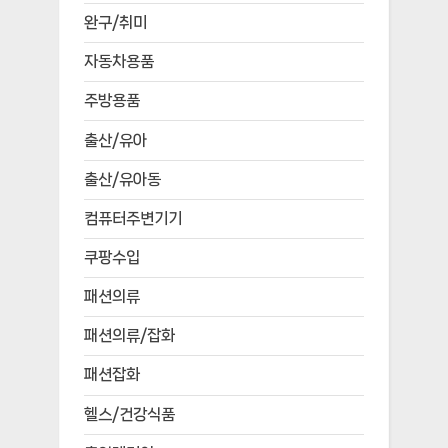
완구/취미
자동차용품
주방용품
출산/유아
출산/유아동
컴퓨터주변기기
쿠팡수입
패션의류
패션의류/잡화
패션잡화
헬스/건강식품