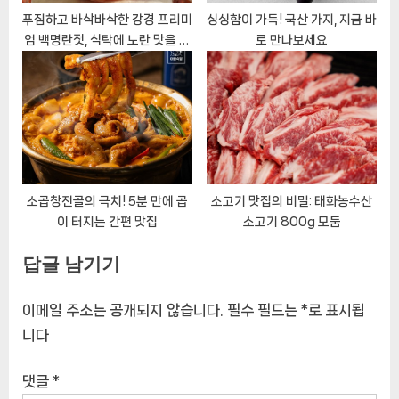
푸짐하고 바삭바삭한 강경 프리미
싱싱함이 가득! 국산 가지, 지금 바
엄 백명란젓, 식탁에 노란 맛을 더
로 만나보세요
하세요!
소곱창전골의 극치! 5분 만에 곱
소고기 맛집의 비밀: 태화농수산
이 터지는 간편 맛집
소고기 800g 모둠
답글 남기기
이메일 주소는 공개되지 않습니다.
필수 필드는
*
로 표시됩
니다
댓글
*