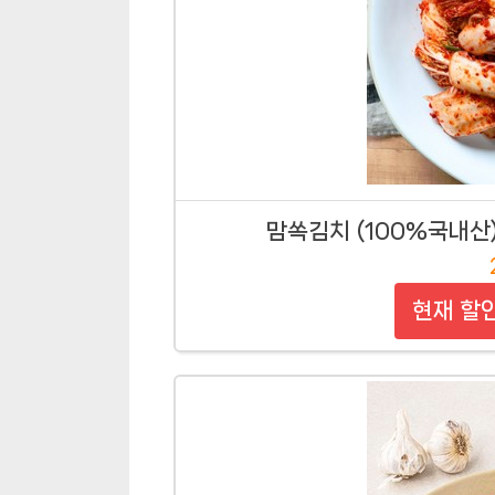
맘쏙김치 (100%국내산) 
현재 할