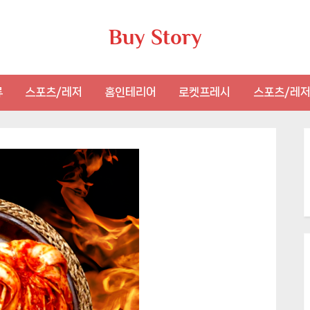
Buy Story
류
스포츠/레저
홈인테리어
로켓프레시
스포츠/레