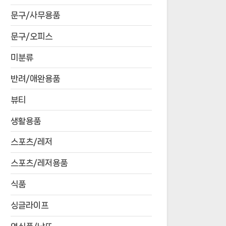
문구/사무용품
문구/오피스
미분류
반려/애완용품
뷰티
생활용품
스포츠/레저
스포츠/레저용품
식품
싱글라이프