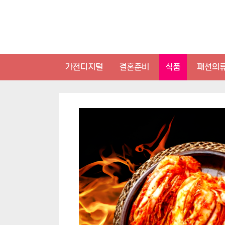
Skip
to
content
가전디지털
결혼준비
식품
패션의