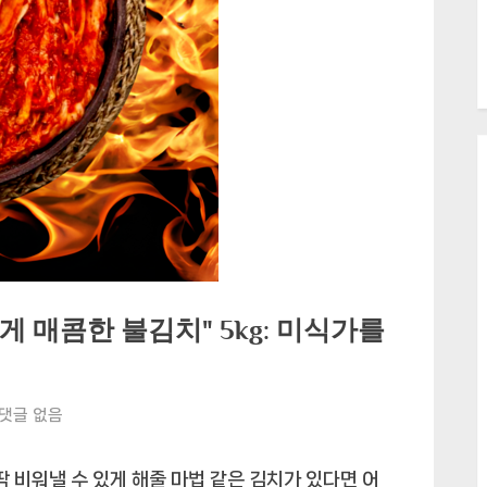
게 매콤한 불김치" 5kg: 미식가를
입
댓글 없음
맛
돋
딱 비워낼 수 있게 해줄 마법 같은 김치가 있다면 어