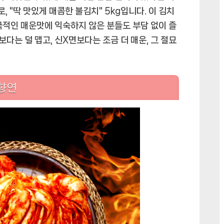
우
 "딱 맛있게 매콤한 불김치" 5kg입니다. 이 김치
는
극적인 매운맛에 익숙하지 않은 분들도 부담 없이 즐
마
다는 덜 맵고, 신X면보다는 조금 더 매운, 그 절묘
법,
"딱
맛
있
향연
게
매
콤
한
불
김
치"
5kg:
미
식
가