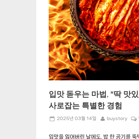
입맛 돋우는 마법, "딱 맛있
사로잡는 특별한 경험
Posted
By
2025년 03월 14일
buystory
on
입맛을 잃어버린 날에도, 밥 한 공기를 뚝