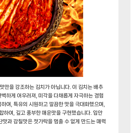
를
사
로
잡
는
특
별
한
경
험
에
운맛만을 강조하는 김치가 아닙니다. 이 김치는 배추
완벽하게 어우러져, 미각을 다채롭게 자극하는 경험
용하여, 특유의 시원하고 깔끔한 맛을 극대화했으며,
합하여, 깊고 풍부한 매운맛을 구현했습니다. 입안
 단맛과 감칠맛은 젓가락을 멈출 수 없게 만드는 매력