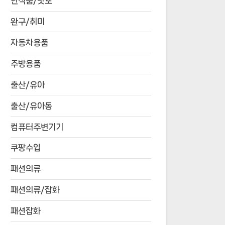
연식품/낫또
완구/취미
자동차용품
주방용품
출산/유아
출산/유아동
컴퓨터주변기기
쿠팡수입
패션의류
패션의류/잡화
패션잡화