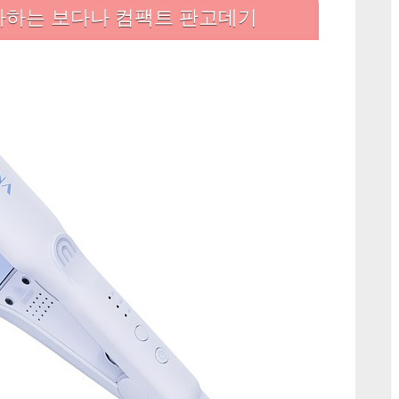
컴
사하는 보다나 컴팩트 판고데기
팩
트
판
고
데
기
28mm
VCS23W:
당
신
의
헤
어
스
타
일
링