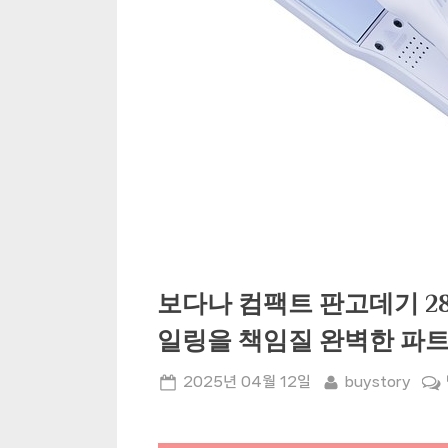
보다나 컴팩트 판고데기 28
일링을 책임질 완벽한 파
Posted
By
2025년 04월 12일
buystory
on