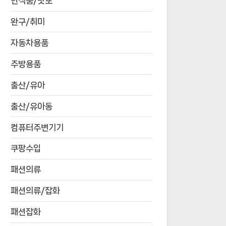
연식품/낫또
완구/취미
자동차용품
주방용품
출산/유아
출산/유아동
컴퓨터주변기기
쿠팡수입
패션의류
패션의류/잡화
패션잡화