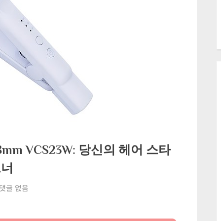
mm VCS23W: 당신의 헤어 스타
트너
보
댓글 없음
다
나