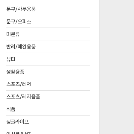
문구/사무용품
문구/오피스
미분류
반려/애완용품
뷰티
생활용품
스포츠/레저
스포츠/레저용품
식품
싱글라이프