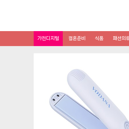
Skip
to
content
가전디지털
결혼준비
식품
패션의