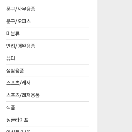
문구/사무용품
문구/오피스
미분류
반려/애완용품
뷰티
생활용품
스포츠/레저
스포츠/레저용품
식품
싱글라이프