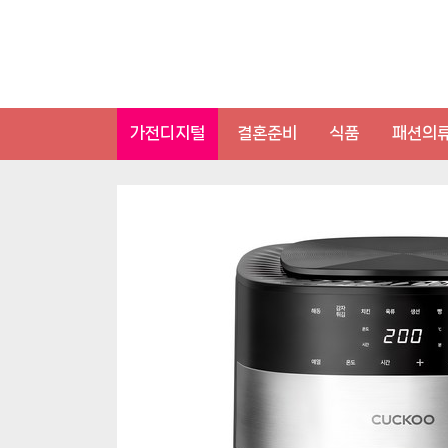
Skip
to
content
가전디지털
결혼준비
식품
패션의