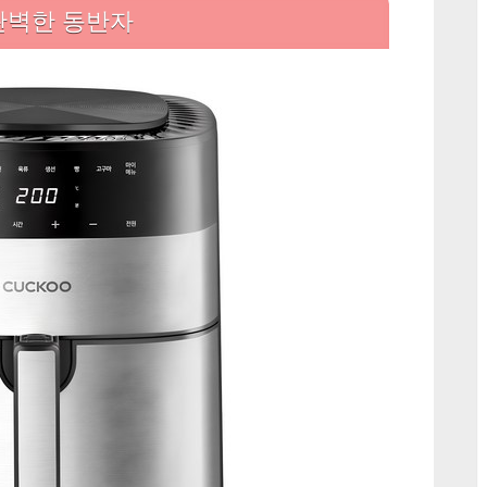
품
완벽한 동반자
격
을
높
이
다:
쿠
쿠
에
어
프
라
이
어
5.5L,
압
도
적