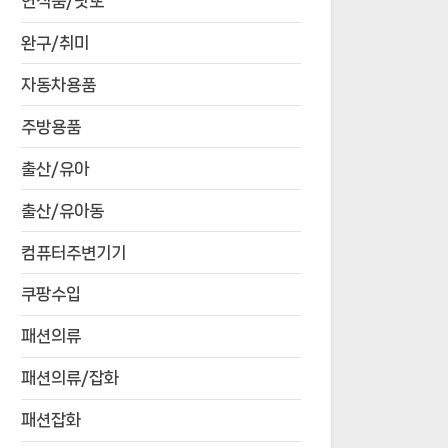
연식품/낫또
완구/취미
자동차용품
주방용품
출산/유아
출산/유아동
컴퓨터주변기기
쿠팡수입
패션의류
패션의류/잡화
패션잡화