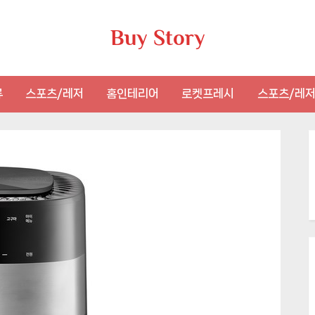
Buy Story
류
스포츠/레저
홈인테리어
로켓프레시
스포츠/레