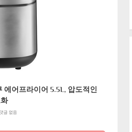
 에어프라이어 5.5L, 압도적인
조화
주
댓글 없음
방
의